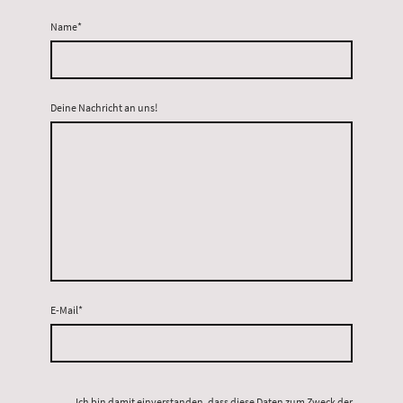
Name
*
Deine Nachricht an uns!
E-Mail
*
Ich bin damit einverstanden, dass diese Daten zum Zweck der